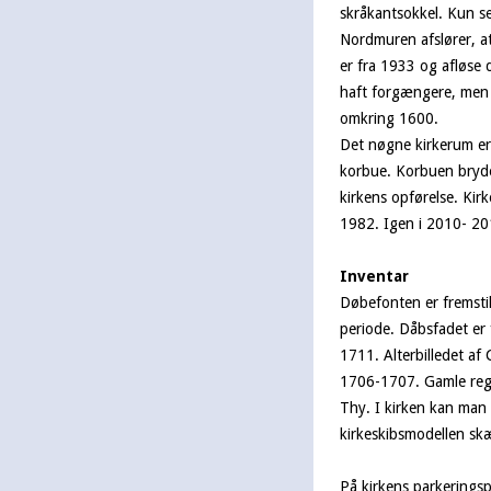
skråkantsokkel. Kun se
Nordmuren afslører, at
er fra 1933 og afløse 
haft forgængere, men 
omkring 1600.
Det nøgne kirkerum er
korbue. Korbuen bryde
kirkens opførelse. Kir
1982. Igen i 2010- 20
Inventar
Døbefonten er fremstil
periode. Dåbsfadet er 
1711. Alterbilledet af
1706-1707. Gamle regn
Thy. I kirken kan man 
kirkeskibsmodellen sk
På kirkens parkeringsp