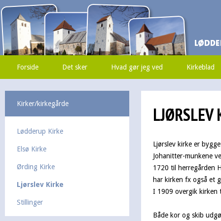
Forside
Det sker
Hvad gør jeg ved
Kirkeblad
Kirker/kirkegårde
LJØRSLEV K
Lødderup Kirke
Ljørslev kirke er bygget
Elsø Kirke
Johanitter-munkene ve
Ørding Kirke
1720 til herregården H
har kirken fx også et 
Ljørslev Kirke
I 1909 overgik kirken ti
Stillinger
Både kor og skib udgør