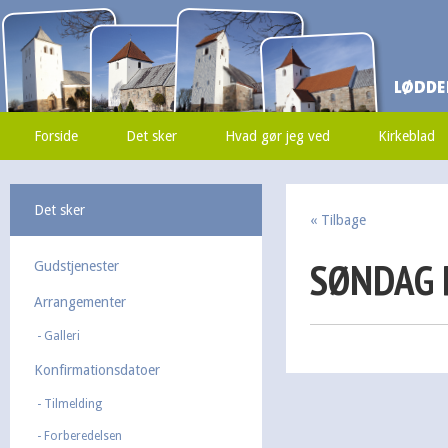
Forside
Det sker
Hvad gør jeg ved
Kirkeblad
Det sker
« Tilbage
SØNDAG 
Gudstjenester
Arrangementer
Galleri
Konfirmationsdatoer
Tilmelding
Forberedelsen