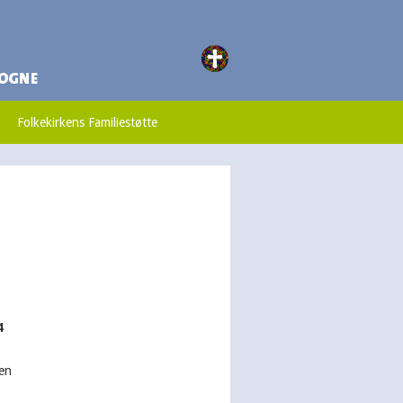
Folkekirkens Familiestøtte
4
en