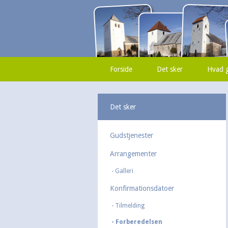
Forside
Det sker
Hvad g
Det sker
Gudstjenester
Arrangementer
Galleri
Konfirmationsdatoer
Tilmelding
Forberedelsen