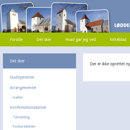
Forside
Det sker
Hvad gør jeg ved
Kirkeblad
Det sker
Der er ikke oprettet 
Gudstjenester
Arrangementer
Galleri
Konfirmationsdatoer
Tilmelding
Forberedelsen