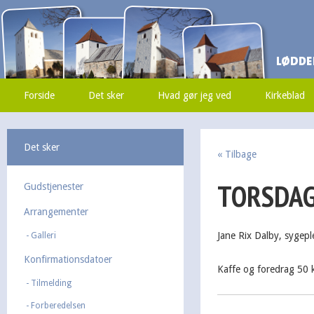
Forside
Det sker
Hvad gør jeg ved
Kirkeblad
Det sker
« Tilbage
TORSDAG
Gudstjenester
Arrangementer
Jane Rix Dalby, sygepl
Galleri
Konfirmationsdatoer
Kaffe og foredrag 50 k
Tilmelding
Forberedelsen